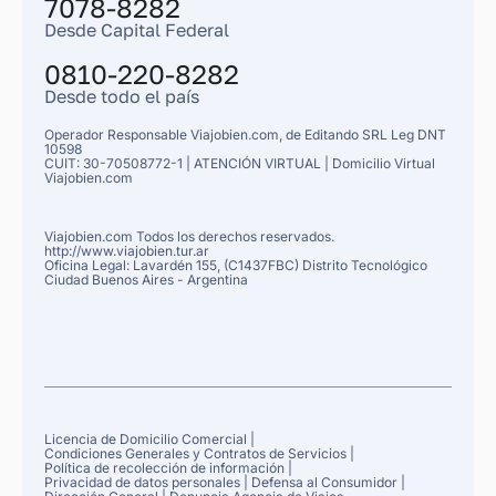
7078-8282
Desde Capital Federal
0810-220-8282
Desde todo el país
Operador Responsable Viajobien.com, de
Editando SRL Leg
DNT
10598
CUIT: 30-70508772-1 |
ATENCIÓN VIRTUAL |
Domicilio Virtual
Viajobien.com
Viajobien.com Todos los derechos reservados.
http://www.viajobien.tur.ar
Oficina Legal: Lavardén 155, (C1437FBC) Distrito Tecnológico
Ciudad Buenos Aires
- Argentina
Licencia de Domicilio Comercial
|
Condiciones Generales y Contratos de Servicios
|
Política de recolección de información
|
Privacidad de datos personales
|
Defensa al Consumidor
|