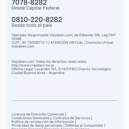
7078-8282
Desde Capital Federal
0810-220-8282
Desde todo el país
Operador Responsable Viajobien.com, de
Editando SRL Leg
DNT
10598
CUIT: 30-70508772-1 |
ATENCIÓN VIRTUAL |
Domicilio Virtual
Viajobien.com
Viajobien.com Todos los derechos reservados.
http://www.viajobien.tur.ar
Oficina Legal: Lavardén 155, (C1437FBC) Distrito Tecnológico
Ciudad Buenos Aires
- Argentina
Licencia de Domicilio Comercial
|
Condiciones Generales y Contratos de Servicios
|
Política de recolección de información
|
Privacidad de datos personales
|
Defensa al Consumidor
|